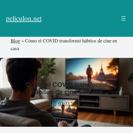
Skip
to
peliculon.net
content
Blog
»
Cómo el COVID transformó hábitos de cine en
casa
Cómo el COVID transformó
hábitos de cine en casa
07.07.2026