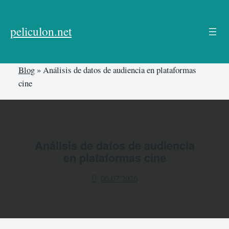
Skip
to
peliculon.net
content
Blog
»
Análisis de datos de audiencia en plataformas
cine
Análisis de datos de audiencia
en plataformas cine
06.07.2026