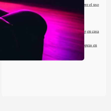
Guía para principiantes sobre el uso
legal de torrents en España
Por qué el cine en 4K está
revolucionando el streaming en casa
Preservación películas europeas en
plataformas