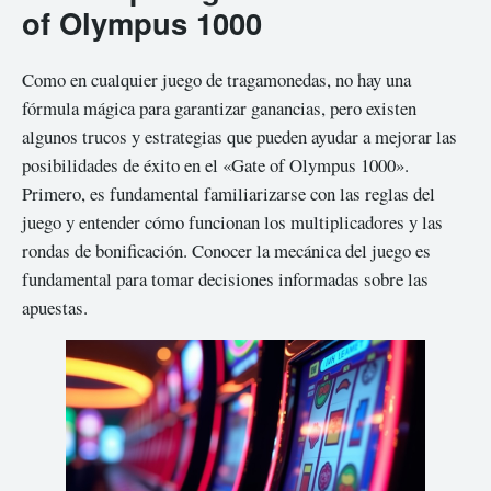
of Olympus 1000
Como en cualquier juego de tragamonedas, no hay una
fórmula mágica para garantizar ganancias, pero existen
algunos trucos y estrategias que pueden ayudar a mejorar las
posibilidades de éxito en el «Gate of Olympus 1000».
Primero, es fundamental familiarizarse con las reglas del
juego y entender cómo funcionan los multiplicadores y las
rondas de bonificación. Conocer la mecánica del juego es
fundamental para tomar decisiones informadas sobre las
apuestas.