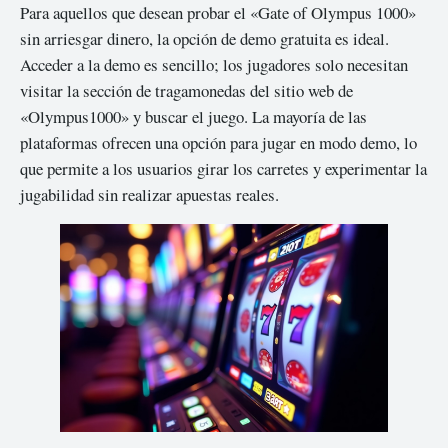
Para aquellos que desean probar el «Gate of Olympus 1000»
sin arriesgar dinero, la opción de demo gratuita es ideal.
Acceder a la demo es sencillo; los jugadores solo necesitan
visitar la sección de tragamonedas del sitio web de
«Olympus1000» y buscar el juego. La mayoría de las
plataformas ofrecen una opción para jugar en modo demo, lo
que permite a los usuarios girar los carretes y experimentar la
jugabilidad sin realizar apuestas reales.