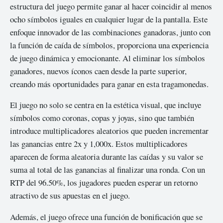
estructura del juego permite ganar al hacer coincidir al menos
ocho símbolos iguales en cualquier lugar de la pantalla. Este
enfoque innovador de las combinaciones ganadoras, junto con
la función de caída de símbolos, proporciona una experiencia
de juego dinámica y emocionante. Al eliminar los símbolos
ganadores, nuevos íconos caen desde la parte superior,
creando más oportunidades para ganar en esta tragamonedas.
El juego no solo se centra en la estética visual, que incluye
símbolos como coronas, copas y joyas, sino que también
introduce multiplicadores aleatorios que pueden incrementar
las ganancias entre 2x y 1,000x. Estos multiplicadores
aparecen de forma aleatoria durante las caídas y su valor se
suma al total de las ganancias al finalizar una ronda. Con un
RTP del 96.50%, los jugadores pueden esperar un retorno
atractivo de sus apuestas en el juego.
Además, el juego ofrece una función de bonificación que se