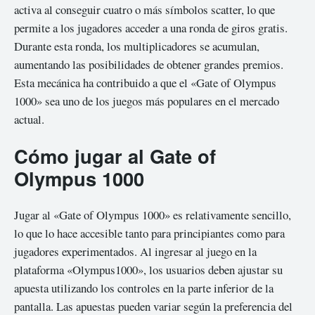
activa al conseguir cuatro o más símbolos scatter, lo que
permite a los jugadores acceder a una ronda de giros gratis.
Durante esta ronda, los multiplicadores se acumulan,
aumentando las posibilidades de obtener grandes premios.
Esta mecánica ha contribuido a que el «Gate of Olympus
1000» sea uno de los juegos más populares en el mercado
actual.
Cómo jugar al Gate of
Olympus 1000
Jugar al «Gate of Olympus 1000» es relativamente sencillo,
lo que lo hace accesible tanto para principiantes como para
jugadores experimentados. Al ingresar al juego en la
plataforma «Olympus1000», los usuarios deben ajustar su
apuesta utilizando los controles en la parte inferior de la
pantalla. Las apuestas pueden variar según la preferencia del