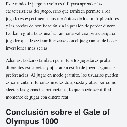
Este modo de juego no solo es útil para aprender las
características del juego, sino que también permite a los
jugadores experimentar las mecánicas de los multiplicadores
y las rondas de bonificación sin la presión de perder dinero.
La demo gratuita es una herramienta valiosa para cualquier
jugador que desee familiarizarse con el juego antes de hacer
inversiones más serias.
Además, la demo también permite a los jugadores probar
diferentes estrategias y ajustar su estilo de juego según sus
preferencias. Al jugar en modo gratuito, los usuarios pueden
experimentar diferentes niveles de apuesta y observar cómo
afectan las ganancias potenciales, lo que puede ser útil al
momento de jugar con dinero real.
Conclusión sobre el Gate of
Olympus 1000