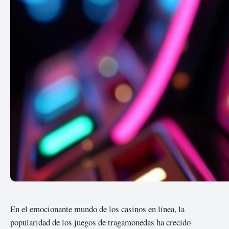
En el emocionante mundo de los casinos en línea, la
popularidad de los juegos de tragamonedas ha crecido