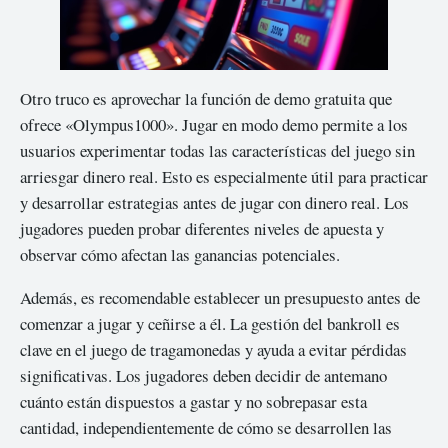
Otro truco es aprovechar la función de demo gratuita que
ofrece «Olympus1000». Jugar en modo demo permite a los
usuarios experimentar todas las características del juego sin
arriesgar dinero real. Esto es especialmente útil para practicar
y desarrollar estrategias antes de jugar con dinero real. Los
jugadores pueden probar diferentes niveles de apuesta y
observar cómo afectan las ganancias potenciales.
Además, es recomendable establecer un presupuesto antes de
comenzar a jugar y ceñirse a él. La gestión del bankroll es
clave en el juego de tragamonedas y ayuda a evitar pérdidas
significativas. Los jugadores deben decidir de antemano
cuánto están dispuestos a gastar y no sobrepasar esta
cantidad, independientemente de cómo se desarrollen las