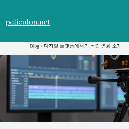
본
문
으
peliculon.net
로
건
너
Blog
»
디지털 플랫폼에서의 독립 영화 소개
뛰
기
디