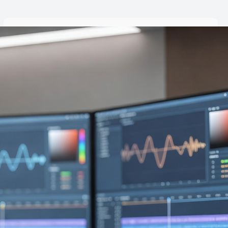
Search
S
e
a
최근 게시물
r
c
h
«서구에서의 한국 영화의 부상과
플랫폼»
스트리밍에 대한 오프라인 영화
관의 미래