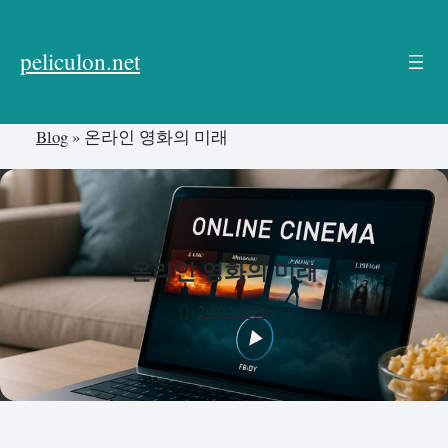
본
문
peliculon.net
으
로
건
Blog
»
온라인 영화의 미래
너
뛰
기
온라인 영화의 미래
24.04.2026