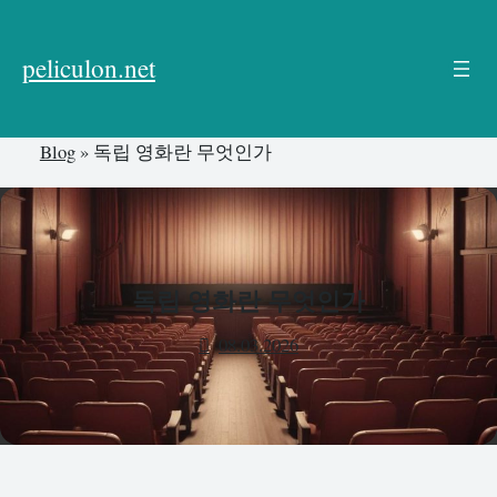
본
문
peliculon.net
으
로
건
Blog
»
독립 영화란 무엇인가
너
뛰
기
독립 영화란 무엇인가
08.03.2026