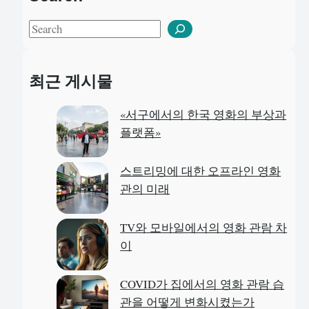
S
e
a
최근 게시물
r
c
«서구에서의 한국 영화의 부상과
h
플랫폼»
스트리밍에 대한 오프라인 영화
관의 미래
TV와 모바일에서의 영화 관람 차
이
COVID가 집에서의 영화 관람 습
관을 어떻게 변화시켰는가