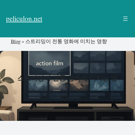
본
문
peliculon.net
으
로
건
Blog
»
스트리밍이 전통 영화에 미치는 영향
너
뛰
기
스트리밍이 전통 영화에 미치는 영
향
21.04.2026