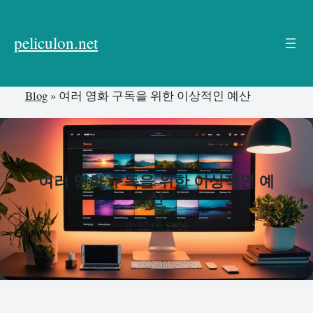
본
문
peliculon.net
으
로
건
Blog
»
여러 영화 구독을 위한 이상적인 예산
너
뛰
기
여러 영화 구독을 위한 이상적인 예
산
22.06.2026