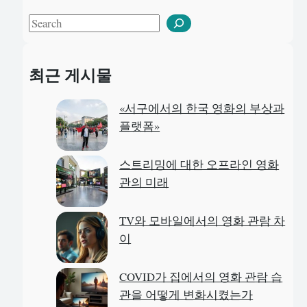
S
e
a
최근 게시물
r
c
«서구에서의 한국 영화의 부상과
h
플랫폼»
스트리밍에 대한 오프라인 영화
관의 미래
TV와 모바일에서의 영화 관람 차
이
COVID가 집에서의 영화 관람 습
관을 어떻게 변화시켰는가