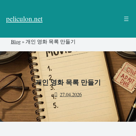
본
문
peliculon.net
으
로
건
Blog
»
개인 영화 목록 만들기
너
뛰
기
개인 영화 목록 만들기
27.04.2026