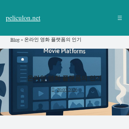
본
문
peliculon.net
으
로
건
Blog
»
온라인 영화 플랫폼의 인기
너
뛰
기
온라인 영화 플랫폼의 인기
20.03.2026