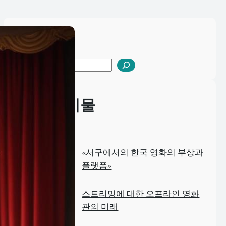
Search
S
e
a
최근 게시물
r
c
h
«서구에서의 한국 영화의 부상과
플랫폼»
스트리밍에 대한 오프라인 영화
관의 미래