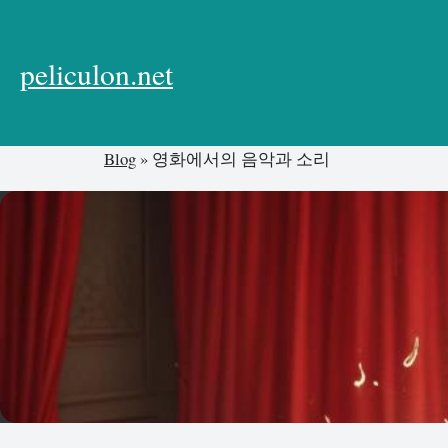
본
문
으
peliculon.net
로
건
너
Blog
»
영화에서의 음악과 소리
뛰
기