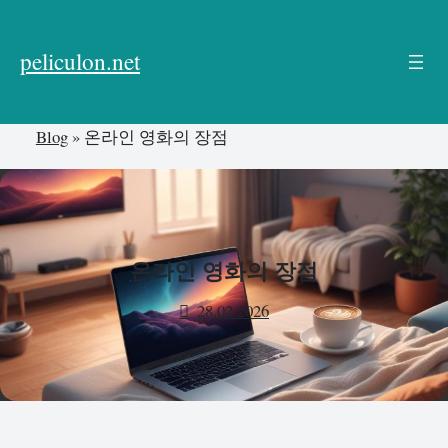
본
문
peliculon.net
으
로
건
Blog
»
온라인 영화의 장점
너
뛰
기
온라인 영화의 장점
28.02.2026