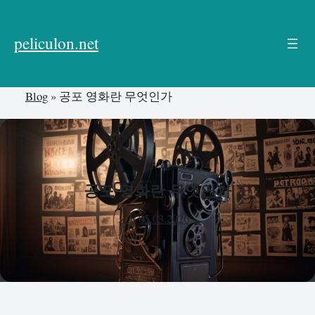
본
문
peliculon.net
으
로
건
Blog
»
공포 영화란 무엇인가
너
뛰
기
공포 영화란 무엇인가
05.03.2026