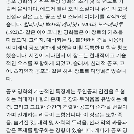
공포 영화의 기원은 무성 영화의 초기 몇 십 년으로 거
슬러 올라가며, 에드거 앨런 포의 소설이나 유럽의 고딕
전설과 같은 고전 공포 및 미스터리 이야기를 각색하였
습니다.
칼리가리 박사의 캐비닛
(1920)과
노스페라투
(1922)와 같은 아이코닉한 영화들은 이 장르의 기초를
다졌으며, 그림자, 대비되는 빛, 불안한 배경을 사용하
여 미래의 공포 영화에 영향을 미칠 독특한 미학을 창조
했습니다. 시간이 지나면서 이 장르는 현대적이고 기술
적인 요소를 포함하게 되었고, 슬래셔, 심리적 공포, 고
어, 초자연적 공포와 같은 하위 장르로 다양화되었습니
다.
공포 영화의 기본적인 특징에는 주인공의 안전을 위협
하는 적대자나 힘의 존재, 긴장과 두려움을 유발하는 배
경, 그리고 고요한 순간과 격렬한 공포의 순간을 번갈아
가며 전개하는 리듬이 포함됩니다. 이 장르는 또한 죽
음, 숨겨진 것, 내적 및 사회적 두려움, 선과 악의 싸움과
같은 주제를 탐구하는 경향이 있습니다. 게다가 공포 영