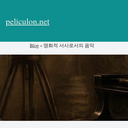
본
문
으
peliculon.net
로
건
너
Blog
»
영화적 서사로서의 음악
뛰
기