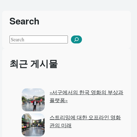
Search
S
e
a
최근 게시물
r
c
h
«서구에서의 한국 영화의 부상과
플랫폼»
스트리밍에 대한 오프라인 영화
관의 미래