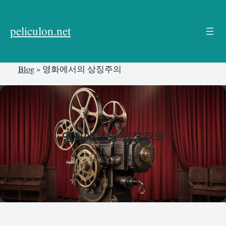
본
문
peliculon.net
으
로
건
Blog
»
영화에서의 상징주의
너
뛰
기
영화에서의 상징주의
15.03.2026