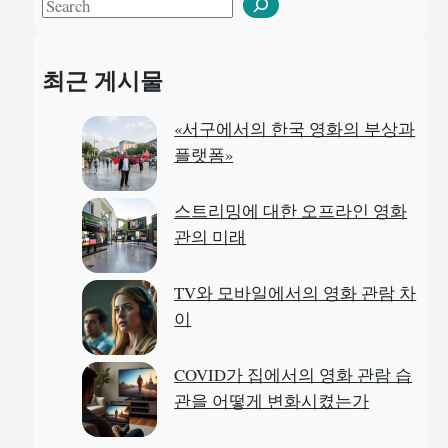
S
e
a
최근 게시물
r
c
«서구에서의 한국 영화의 부상과
h
플랫폼»
스트리밍에 대한 오프라인 영화
관의 미래
TV와 모바일에서의 영화 관람 차
이
COVID가 집에서의 영화 관람 습
관을 어떻게 변화시켰는가