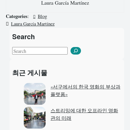
Laura García Martínez
Categories
:
Blog
Laura García Martínez
Search
S
e
a
최근 게시물
r
c
«서구에서의 한국 영화의 부상과
h
플랫폼»
스트리밍에 대한 오프라인 영화
관의 미래