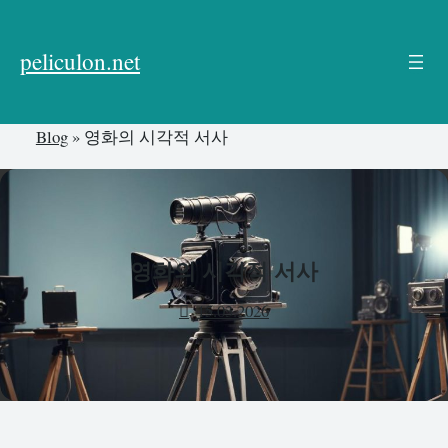
본
문
peliculon.net
으
로
건
Blog
»
영화의 시각적 서사
너
뛰
기
영화의 시각적 서사
15.03.2026