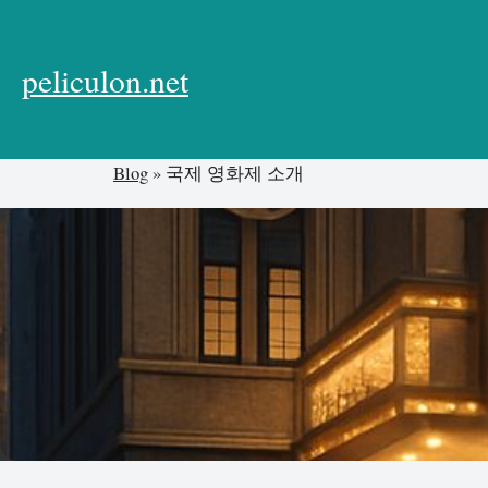
본
문
으
peliculon.net
로
건
너
Blog
»
국제 영화제 소개
뛰
기