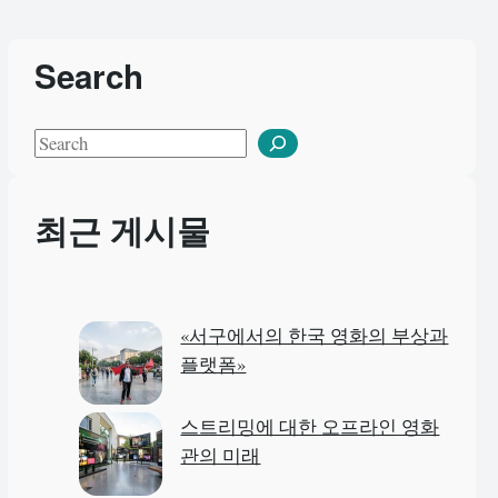
Search
S
e
a
최근 게시물
r
c
h
«서구에서의 한국 영화의 부상과
플랫폼»
스트리밍에 대한 오프라인 영화
관의 미래