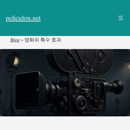
본
문
peliculon.net
으
로
건
Blog
»
영화의 특수 효과
너
뛰
기
영화의 특수 효과
27.03.2026