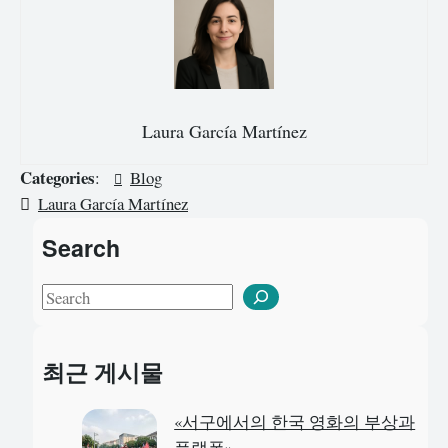
Laura García Martínez
Categories
:
Blog
Laura García Martínez
Search
S
e
a
최근 게시물
r
c
«서구에서의 한국 영화의 부상과
h
플랫폼»