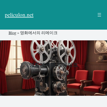
본
문
peliculon.net
으
로
건
Blog
»
영화에서의 리메이크
너
뛰
기
영화에서의 리메이크
17.03.2026