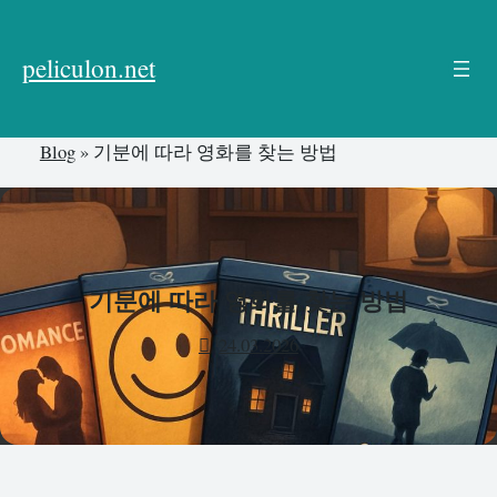
본
문
peliculon.net
으
로
건
Blog
»
기분에 따라 영화를 찾는 방법
너
뛰
기
기분에 따라 영화를 찾는 방법
24.03.2026