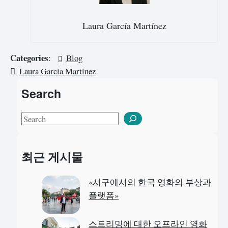
Laura García Martínez
Categories
:
Blog
Laura García Martínez
Search
S
e
a
최근 게시물
r
c
«서구에서의 한국 영화의 부상과
h
플랫폼»
스트리밍에 대한 오프라인 영화