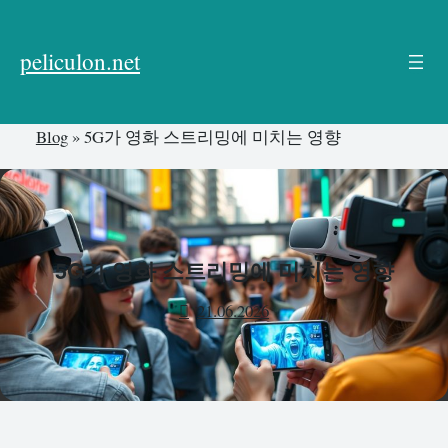
본
문
peliculon.net
으
로
건
Blog
»
5G가 영화 스트리밍에 미치는 영향
너
뛰
기
5G가 영화 스트리밍에 미치는 영향
21.06.2026