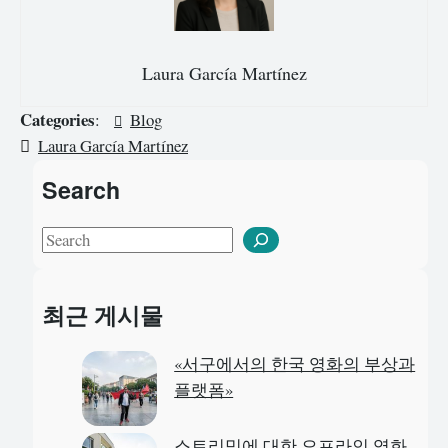
Laura García Martínez
Categories
:
Blog
Laura García Martínez
Search
S
e
a
최근 게시물
r
c
«서구에서의 한국 영화의 부상과
h
플랫폼»
스트리밍에 대한 오프라인 영화