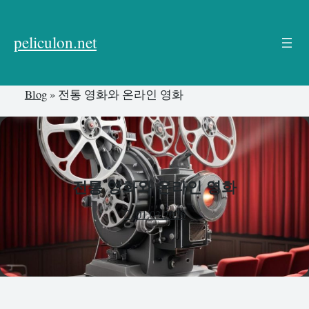
본
문
peliculon.net
으
로
건
Blog
»
전통 영화와 온라인 영화
너
뛰
기
전통 영화와 온라인 영화
01.03.2026