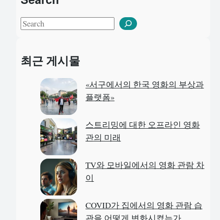
S
e
a
최근 게시물
r
c
«서구에서의 한국 영화의 부상과
h
플랫폼»
스트리밍에 대한 오프라인 영화
관의 미래
TV와 모바일에서의 영화 관람 차
이
COVID가 집에서의 영화 관람 습
관을 어떻게 변화시켰는가