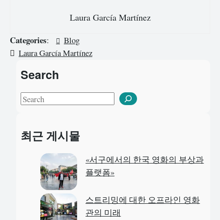
Laura García Martínez
Categories
:
Blog
Laura García Martínez
Search
S
e
a
최근 게시물
r
c
«서구에서의 한국 영화의 부상과
h
플랫폼»
스트리밍에 대한 오프라인 영화
관의 미래