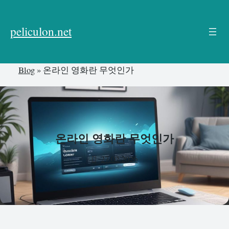
본
문
peliculon.net
으
로
건
Blog
»
온라인 영화란 무엇인가
너
뛰
기
온라인 영화란 무엇인가
27.02.2026