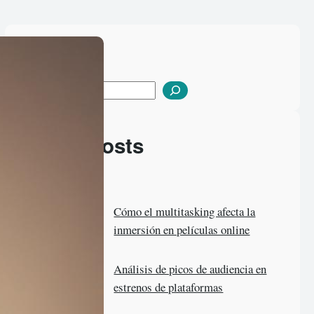
Search
S
e
a
Latest Posts
r
c
h
Cómo el multitasking afecta la
inmersión en películas online
Análisis de picos de audiencia en
estrenos de plataformas