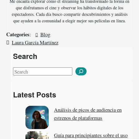
Me encanta explorar cómo el streaming ha transformado la forma en
que disfrutamos el cine y observar los hábitos digitales de los
espectadores. Cada día busco compartir descubrimientos y análisis
que ayuden a la comunidad a elegir mejor sus películas en línea.
Categories
:
Blog
Laura García Martínez
Search
S
e
a
Latest Posts
r
c
Análisis de picos de audiencia en
h
estrenos de plataformas
Guía para principiantes sobre el uso