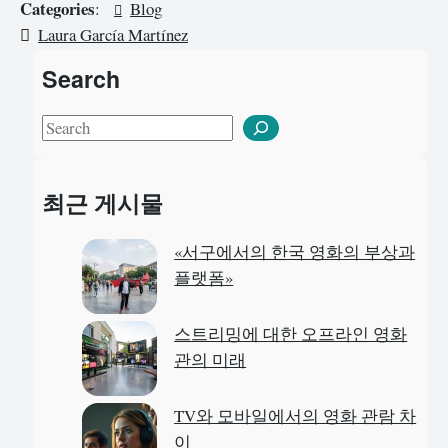
Categories
:
Blog
Laura García Martínez
Search
S
e
a
최근 게시물
r
c
«서구에서의 한국 영화의 부상과
h
플랫폼»
스트리밍에 대한 오프라인 영화
관의 미래
TV와 모바일에서의 영화 관람 차
이