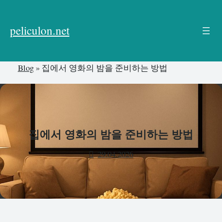
본
문
peliculon.net
으
로
건
Blog
»
집에서 영화의 밤을 준비하는 방법
너
뛰
기
집에서 영화의 밤을 준비하는 방법
29.04.2026