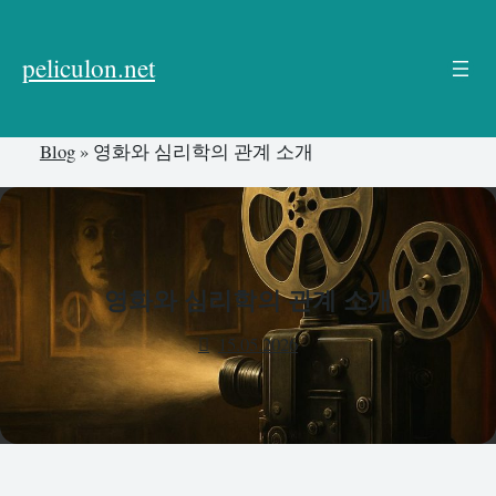
본
문
peliculon.net
으
로
건
Blog
»
영화와 심리학의 관계 소개
너
뛰
기
영화와 심리학의 관계 소개
15.05.2026