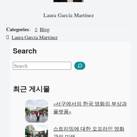
Laura García Martínez
Categories
:
Blog
Laura García Martínez
Search
S
e
a
최근 게시물
r
c
«서구에서의 한국 영화의 부상과
h
플랫폼»
스트리밍에 대한 오프라인 영화
관의 미래