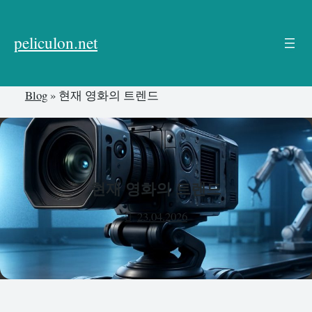
본
문
peliculon.net
으
로
건
Blog
»
현재 영화의 트렌드
너
뛰
기
현재 영화의 트렌드
23.04.2026