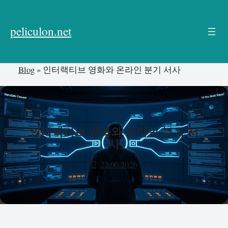
본
문
peliculon.net
으
로
건
Blog
»
인터랙티브 영화와 온라인 분기 서사
너
뛰
기
인터랙티브 영화와 온라인 분기 서
사
22.06.2026