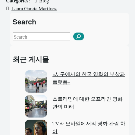
Categories
:
Blog
Laura García Martínez
Search
S
e
a
최근 게시물
r
c
«서구에서의 한국 영화의 부상과
h
플랫폼»
스트리밍에 대한 오프라인 영화
관의 미래
TV와 모바일에서의 영화 관람 차
이