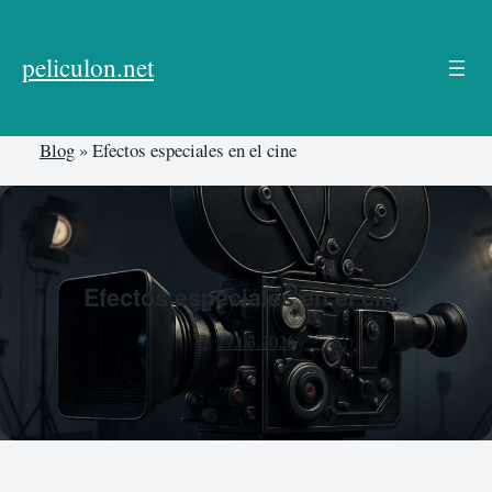
Skip
to
peliculon.net
content
Blog
»
Efectos especiales en el cine
Efectos especiales en el cine
27.03.2026