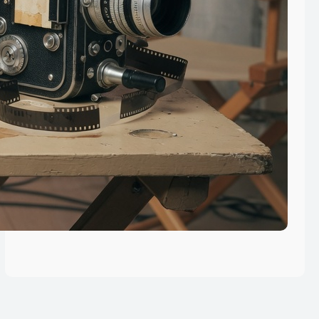
Guía para principiantes sobre el uso
legal de torrents en España
Por qué el cine en 4K está
revolucionando el streaming en casa
Preservación películas europeas en
plataformas