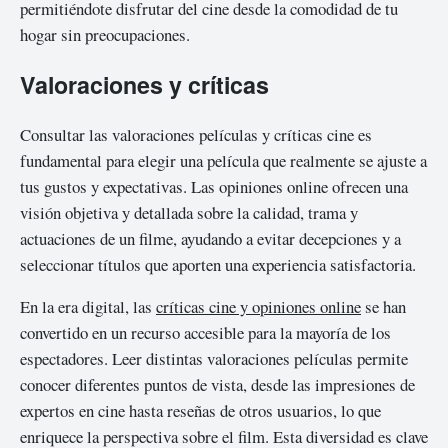
permitiéndote disfrutar del cine desde la comodidad de tu
hogar sin preocupaciones.
Valoraciones y críticas
Consultar las valoraciones películas y críticas cine es
fundamental para elegir una película que realmente se ajuste a
tus gustos y expectativas. Las opiniones online ofrecen una
visión objetiva y detallada sobre la calidad, trama y
actuaciones de un filme, ayudando a evitar decepciones y a
seleccionar títulos que aporten una experiencia satisfactoria.
En la era digital, las
críticas cine y opiniones online
se han
convertido en un recurso accesible para la mayoría de los
espectadores. Leer distintas valoraciones películas permite
conocer diferentes puntos de vista, desde las impresiones de
expertos en cine hasta reseñas de otros usuarios, lo que
enriquece la perspectiva sobre el film. Esta diversidad es clave