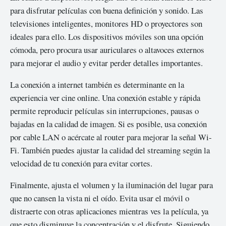
para disfrutar películas con buena definición y sonido. Las
televisiones inteligentes, monitores HD o proyectores son
ideales para ello. Los dispositivos móviles son una opción
cómoda, pero procura usar auriculares o altavoces externos
para mejorar el audio y evitar perder detalles importantes.
La conexión a internet también es determinante en la
experiencia ver cine online. Una conexión estable y rápida
permite reproducir películas sin interrupciones, pausas o
bajadas en la calidad de imagen. Si es posible, usa conexión
por cable LAN o acércate al router para mejorar la señal Wi-
Fi. También puedes ajustar la calidad del streaming según la
velocidad de tu conexión para evitar cortes.
Finalmente, ajusta el volumen y la iluminación del lugar para
que no cansen la vista ni el oído. Evita usar el móvil o
distraerte con otras aplicaciones mientras ves la película, ya
que esto disminuye la concentración y el disfrute. Siguiendo