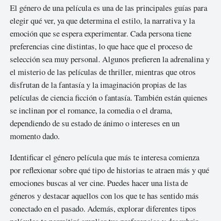
El género de una película es una de las principales guías para
elegir qué ver, ya que determina el estilo, la narrativa y la
emoción que se espera experimentar. Cada persona tiene
preferencias cine distintas, lo que hace que el proceso de
selección sea muy personal. Algunos prefieren la adrenalina y
el misterio de las películas de thriller, mientras que otros
disfrutan de la fantasía y la imaginación propias de las
películas de ciencia ficción o fantasía. También están quienes
se inclinan por el romance, la comedia o el drama,
dependiendo de su estado de ánimo o intereses en un
momento dado.
Identificar el género película que más te interesa comienza
por reflexionar sobre qué tipo de historias te atraen más y qué
emociones buscas al ver cine. Puedes hacer una lista de
géneros y destacar aquellos con los que te has sentido más
conectado en el pasado. Además, explorar diferentes tipos