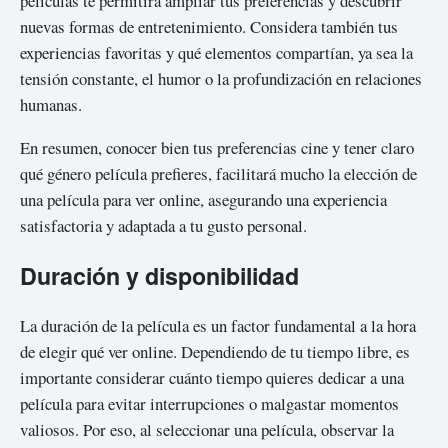
películas te permitirá ampliar tus preferencias y descubrir
nuevas formas de entretenimiento. Considera también tus
experiencias favoritas y qué elementos compartían, ya sea la
tensión constante, el humor o la profundización en relaciones
humanas.
En resumen, conocer bien tus preferencias cine y tener claro
qué género película prefieres, facilitará mucho la elección de
una película para ver online, asegurando una experiencia
satisfactoria y adaptada a tu gusto personal.
Duración y disponibilidad
La duración de la película es un factor fundamental a la hora
de elegir qué ver online. Dependiendo de tu tiempo libre, es
importante considerar cuánto tiempo quieres dedicar a una
película para evitar interrupciones o malgastar momentos
valiosos. Por eso, al seleccionar una película, observar la