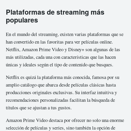
Plataformas de streaming más
populares
En el mundo del streaming, existen varias plataformas que se
han convertido en las favoritas para ver películas online.
Netflix, Amazon Prime Video y Disney+ son algunas de las
más utilizadas, cada una con características que las hacen
únicas y ideales según el tipo de contenido que busques.
Netflix es quizá la plataforma más conocida, famosa por su
amplio catálogo que abarca desde películas clásicas hasta
producciones originales exclusivas. Su interfaz intuitiva y
recomendaciones personalizadas facilitan la búsqueda de
títulos que se ajustan a tus gustos.
Amazon Prime Video destaca por ofrecer no solo una enorme
selección de películas y series, sino también la opción de