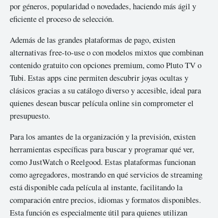
por géneros, popularidad o novedades, haciendo más ágil y
eficiente el proceso de selección.
Además de las grandes plataformas de pago, existen
alternativas free-to-use o con modelos mixtos que combinan
contenido gratuito con opciones premium, como Pluto TV o
Tubi. Estas apps cine permiten descubrir joyas ocultas y
clásicos gracias a su catálogo diverso y accesible, ideal para
quienes desean buscar película online sin comprometer el
presupuesto.
Para los amantes de la organización y la previsión, existen
herramientas específicas para buscar y programar qué ver,
como JustWatch o Reelgood. Estas plataformas funcionan
como agregadores, mostrando en qué servicios de streaming
está disponible cada película al instante, facilitando la
comparación entre precios, idiomas y formatos disponibles.
Esta función es especialmente útil para quienes utilizan