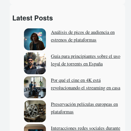
e
a
Latest Posts
r
c
Análisis de picos de audiencia en
h
estrenos de plataformas
Guía para principiantes sobre el uso
legal de torrents en España
Por qué el cine en 4K está
revolucionando el streaming en casa
Preservación películas europeas en
plataformas
Interacciones redes sociales durante