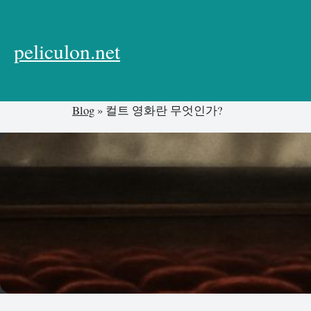
본
문
으
peliculon.net
로
건
너
Blog
»
컬트 영화란 무엇인가?
뛰
기