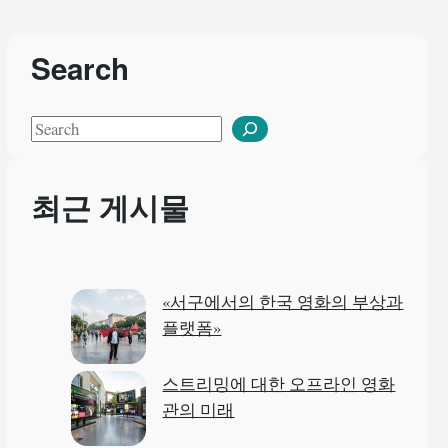
Search
S
e
a
최근 게시물
r
c
h
«서구에서의 한국 영화의 부상과
플랫폼»
스트리밍에 대한 오프라인 영화
관의 미래