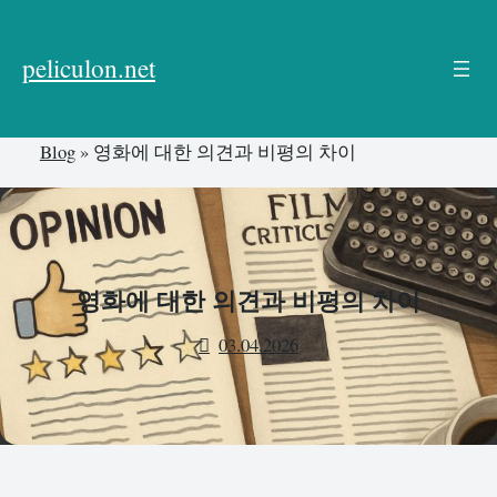
본
문
peliculon.net
으
로
건
Blog
»
영화에 대한 의견과 비평의 차이
너
뛰
기
영화에 대한 의견과 비평의 차이
03.04.2026