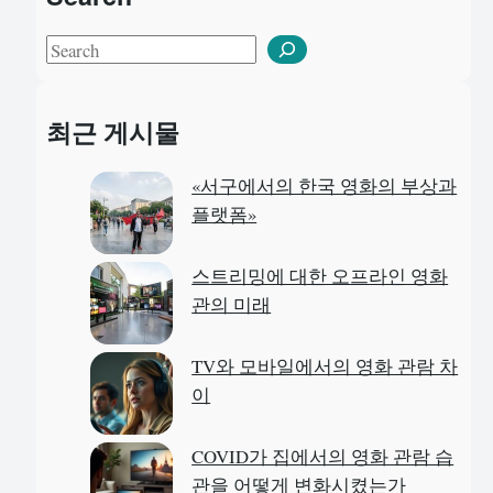
S
e
a
최근 게시물
r
c
«서구에서의 한국 영화의 부상과
h
플랫폼»
스트리밍에 대한 오프라인 영화
관의 미래
TV와 모바일에서의 영화 관람 차
이
COVID가 집에서의 영화 관람 습
관을 어떻게 변화시켰는가