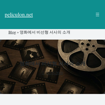
본
문
peliculon.net
으
로
건
Blog
»
영화에서 비선형 서사의 소개
너
뛰
기
영화에서 비선형 서사의 소개
12.05.2026