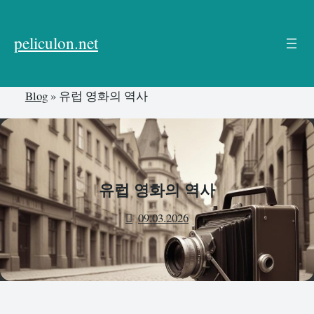
본
문
peliculon.net
으
로
건
Blog
»
유럽 영화의 역사
너
뛰
기
유럽 영화의 역사
09.03.2026