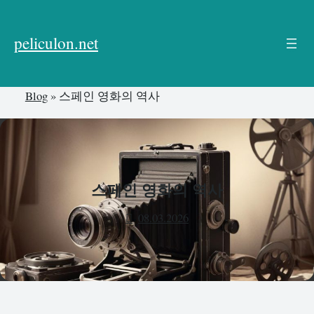
본
문
peliculon.net
으
로
건
Blog
»
스페인 영화의 역사
너
뛰
기
스페인 영화의 역사
08.03.2026