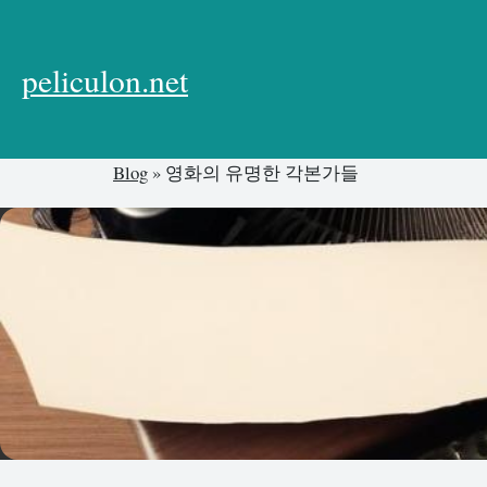
본
문
으
peliculon.net
로
건
너
Blog
»
영화의 유명한 각본가들
뛰
기