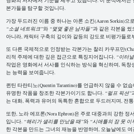
영화의 서사에서 기준을 세우고 있습니다. 이 분석에서는 
본가들을 탐구할 것입니다.
가장 두드러진 이름 중 하나는 아론 소킨(Aaron Sorkin
“소셜 네트워크”
와
“몇몇 좋은 남자들”
과 같은 각본을 썼
아니라, 캐릭터 구축의 깊이와 갈등의 강도로 비평가들로
또 다른 국제적으로 인정받는 각본가는 찰리 카우프만(Charl
리적 주제에 대한 깊은 접근으로 특징지어집니다.
“이터널
작업은 영화에서 서사를 인식하는 방식을 혁신하며, 독창성
는 능력을 보여줍니다.
퀸틴 타란티노(Quentin Tarantino)를 언급하지 않을 
유명한 작품을 창조한 각본가이기도 합니다.
“펄프 픽션”
는 대화, 폭력과 유머의 독특한 혼합으로 두드러지며, 전
또한, 노라 에프론(Nora Ephron)은 주로 대중과의 강
입니다.
“해리가 샐리를 만났을 때”
와
“시애틀의 잠 못 이
한 각본을 만드는 그녀의 재능을 반영하며, 오늘날에도 여