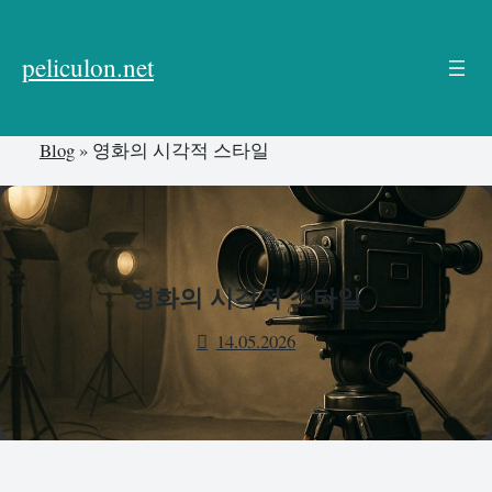
본
문
peliculon.net
으
로
건
Blog
»
영화의 시각적 스타일
너
뛰
기
영화의 시각적 스타일
14.05.2026