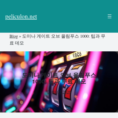
본
문
peliculon.net
으
로
건
Blog
»
도미나 게이트 오브 올림푸스 1000: 팁과 무
너
료 데모
뛰
기
도미나 게이트 오브 올림푸스
1000: 팁과 무료 데모
01.07.2026