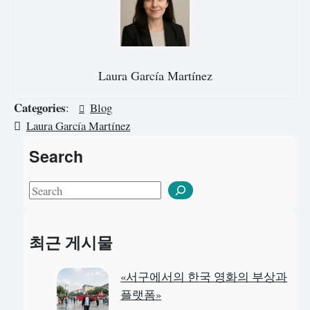
Laura García Martínez
Categories
:
Blog
Laura García Martínez
Search
S
e
a
최근 게시물
r
c
«서구에서의 한국 영화의 부상과
h
플랫폼»