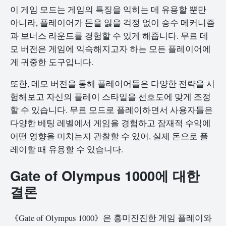
이 게임 모드는 게임의 특징을 익히는 데 유용할 뿐만
아니라, 플레이어가 돈을 잃을 걱정 없이 승수 메커니즘
과 보너스 라운드를 경험할 수 있게 해줍니다. 무료 데
모 버전은 게임에 익숙해지고자 하는 모든 플레이어에
게 귀중한 도구입니다.
또한, 데모 버전을 통해 플레이어들은 다양한 전략을 시
험해보고 자신의 플레이 스타일을 선호도에 맞게 조정
할 수 있습니다. 무료 모드로 플레이하면서 사용자들은
다양한 베팅 레벨에서 게임을 경험하고 잠재적 수익에
어떤 영향을 미치는지 관찰할 수 있어, 실제 돈으로 플
레이할 때 유용할 수 있습니다.
Gate of Olympus 1000에 대한
결론
《Gate of Olympus 1000》은 흥미진진한 게임 플레이와