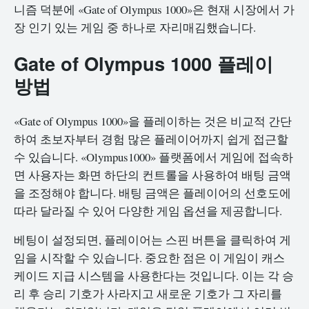
니즘 덕분에 «Gate of Olympus 1000»은 현재 시장에서 가
장 인기 있는 게임 중 하나로 자리매김했습니다.
Gate of Olympus 1000 플레이
방법
«Gate of Olympus 1000»을 플레이하는 것은 비교적 간단
하여 초보자부터 경험 많은 플레이어까지 쉽게 접근할
수 있습니다. «Olympus1000» 플랫폼에서 게임에 접속하
면 사용자는 화면 하단의 컨트롤을 사용하여 배팅 금액
을 조정해야 합니다. 배팅 금액은 플레이어의 선호도에
따라 달라질 수 있어 다양한 게임 옵션을 제공합니다.
베팅이 설정되면, 플레이어는 스핀 버튼을 클릭하여 게
임을 시작할 수 있습니다. 중요한 점은 이 게임이 캐스
케이드 지급 시스템을 사용한다는 것입니다. 이는 각 승
리 후 승리 기호가 사라지고 새로운 기호가 그 자리를