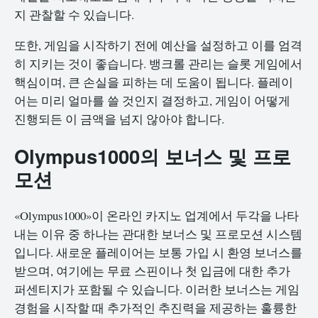
지 관찰할 수 있습니다.
또한, 게임을 시작하기 전에 예산을 설정하고 이를 엄격
히 지키는 것이 좋습니다. 뱅크롤 관리는 슬롯 게임에서
핵심이며, 큰 손실을 피하는 데 도움이 됩니다. 플레이
어는 미리 얼마를 쓸 것인지 결정하고, 게임이 어떻게
진행되든 이 금액을 넘지 않아야 합니다.
Olympus1000의 보너스 및 프로
모션
«Olympus1000»이 온라인 카지노 업계에서 두각을 나타
내는 이유 중 하나는 관대한 보너스 및 프로모션 시스템
입니다. 새로운 플레이어는 보통 가입 시 환영 보너스를
받으며, 여기에는 무료 스핀이나 첫 입금에 대한 추가
퍼센티지가 포함될 수 있습니다. 이러한 보너스는 게임
경험을 시작할 때 추가적인 추진력을 제공하는 훌륭한