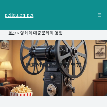
본
문
peliculon.net
으
로
건
Blog
»
영화와 대중문화의 영향
너
뛰
기
영화와 대중문화의 영향
18.03.2026