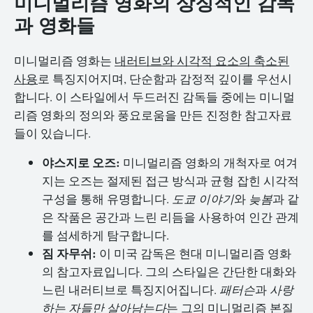
미니멀리즘 영화의 상징적인 감독
과 영화들
미니멀리즘 영화는
내러티브와 시각적 요소의 축소된
사용
로 특징지어지며, 단순함과 감정적 깊이를 우선시
합니다. 이 스타일에서 두드러진 감독들 중에는 미니멀
리즘 영화의 정의와 풍요로움을 만든 진정한 참고자료
들이 있습니다.
야스지로 오즈:
미니멀리즘 영화의 개척자로 여겨
지는 오즈는 절제된 접근 방식과 균형 잡힌 시각적
구성을 통해 유명합니다.
도쿄 이야기
와
늦봄
과 같
은 작품은 공간과 느린 리듬을 사용하여 인간 관계
를 섬세하게 탐구합니다.
짐 자무쉬:
이 미국 감독은 현대 미니멀리즘 영화
의 참고자료입니다. 그의 스타일은 간단한 대화와
느린 내러티브로 특징지어집니다.
패터슨
과
사랑
하는 자들만 살아남는다
는 그의 미니멀리즘 본질