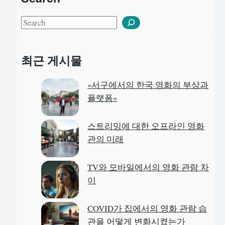
S
e
a
최근 게시물
r
c
«서구에서의 한국 영화의 부상과
h
플랫폼»
스트리밍에 대한 오프라인 영화
관의 미래
TV와 모바일에서의 영화 관람 차
이
COVID가 집에서의 영화 관람 습
관을 어떻게 변화시켰는가