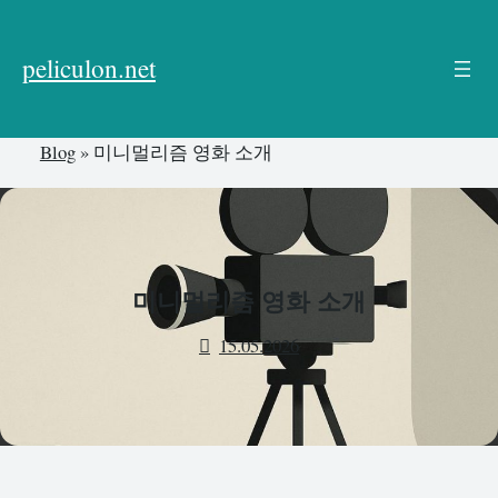
본
문
peliculon.net
으
로
건
Blog
»
미니멀리즘 영화 소개
너
뛰
기
미니멀리즘 영화 소개
15.05.2026