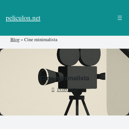
Skip
to
peliculon.net
content
Blog
»
Cine minimalista
Cine minimalista
15.05.2026