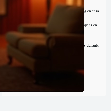
Por qué el cine en 4K está
revolucionando el streaming en casa
Preservación películas europeas en
plataformas
Interacciones redes sociales durante
visionado cine