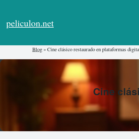
Skip
to
content
peliculon.net
Blog
»
Cine clásico restaurado en plataformas digit
Cine clás